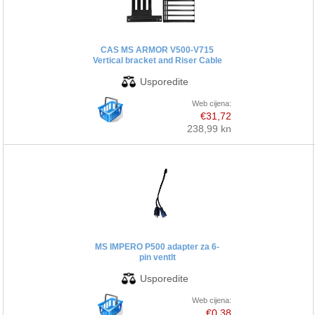
PRINTERI
CAS MS ARMOR V500-V715
Vertical bracket and Riser Cable
MONITORI
SOFTWARE
Web cijena:
€31,72
238,99 kn
POS OPREMA
PERIFERIJA
PROJEKTORI
ELEKTRIČNI ROMOBILI/BICIKLI
MS IMPERO P500 adapter za 6-
pin ventlt
Web cijena:
€0,38