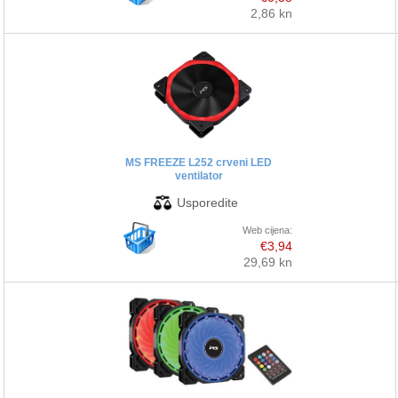
2,86 kn
MS FREEZE L252 crveni LED
ventilator
Web cijena:
€3,94
29,69 kn