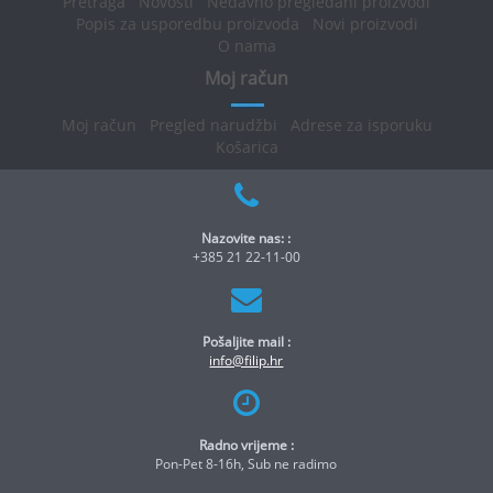
Pretraga
Novosti
Nedavno pregledani proizvodi
Popis za usporedbu proizvoda
Novi proizvodi
O nama
Moj račun
Moj račun
Pregled narudžbi
Adrese za isporuku
Košarica
Nazovite nas: :
+385 21 22-11-00
Pošaljite mail :
info@filip.hr
Radno vrijeme :
Pon-Pet 8-16h, Sub ne radimo