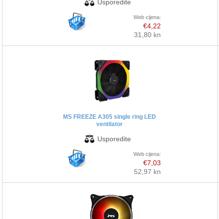
Web cijena:
€4,22
31,80 kn
MS FREEZE A305 single ring LED
ventilator
Web cijena:
€7,03
52,97 kn