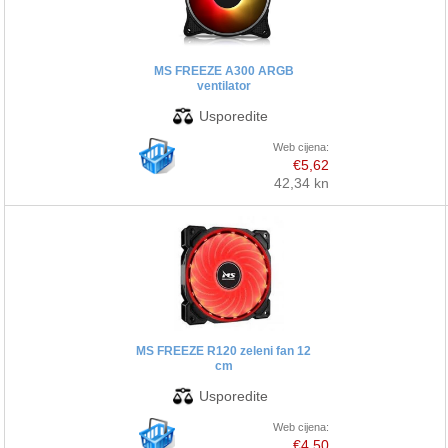
MS FREEZE A300 ARGB
ventilator
Web cijena:
€5,62
42,34 kn
MS FREEZE R120 zeleni fan 12
cm
Web cijena:
€4,50