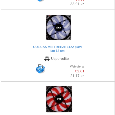
33,91 kn
COL CAS MSI FREEZE L122 plavi
fan 12 cm
Web cijena:
€2,81
21,17 kn