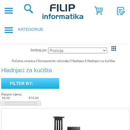
POČETNA
POSLOVNA
KATEGORIJE
RJEŠENJA
SHOP
PRIJENOSNA RAČUNALA
Sortiraj po:
SERVIS
DODACI ZA PRIJENOSNA RAČUNALA
/
/
/
Početna stranica
Komponente računala
Hladnjaci
Hladnjaci za kućišta
NOVOSTI
Hladnjaci za kućišta
GAMING OPREMA
REFERENCE
FILTER BY:
RAČUNALA
O
Raspon cijena:
NAMA
€0,00
€72,00
TABLETI
SMARTPHONE, MOBITELI
KOMPONENTE RAČUNALA