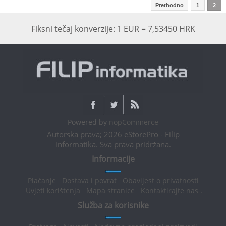
Prethodno
1
2
Fiksni tečaj konverzije: 1 EUR = 7,53450 HRK
Powered by
nopCommerce
Autorska prava; 2026 eStorePro - Filip
informatika. Sva prava pridržana.
Informacije
Plaćanje
Dostava i povrat
Obavijest o privatnosti
Uvjeti korištenja
Mapa stranice
Kontaktirajte nas
.
Služba za korisnike