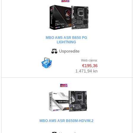
MBO AM5 ASR B650 PG
LIGHTNING
Web cijena:
€195,36
1.471,94 kn
MBO AM5 ASR B650M-HDV/M.2