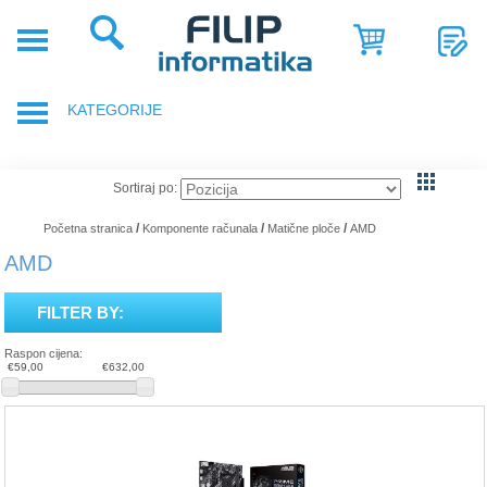
POČETNA
POSLOVNA
KATEGORIJE
RJEŠENJA
SHOP
PRIJENOSNA RAČUNALA
Sortiraj po:
SERVIS
DODACI ZA PRIJENOSNA RAČUNALA
/
/
/
Početna stranica
Komponente računala
Matične ploče
AMD
NOVOSTI
AMD
GAMING OPREMA
REFERENCE
FILTER BY:
RAČUNALA
O
Raspon cijena:
NAMA
€59,00
€632,00
TABLETI
SMARTPHONE, MOBITELI
KOMPONENTE RAČUNALA