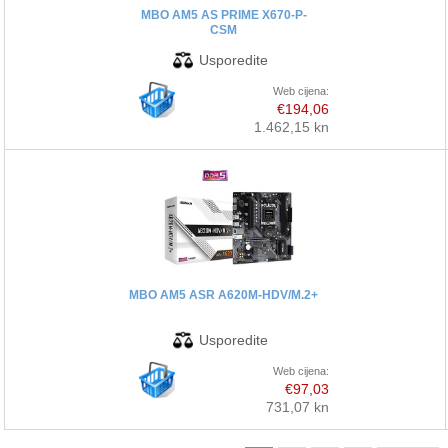
MBO AM5 AS PRIME X670-P-
CSM
Web cijena:
€194,06
1.462,15 kn
MBO AM5 ASR A620M-HDV/M.2+
Web cijena:
€97,03
731,07 kn