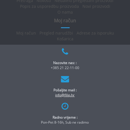
Pretraga
Novosti
Nedavno pregledani proizvodi
Popis za usporedbu proizvoda
Novi proizvodi
O nama
Moj račun
Moj račun
Pregled narudžbi
Adrese za isporuku
Košarica
Nazovite nas: :
+385 21 22-11-00
Pošaljite mail :
info@filip.hr
Radno vrijeme :
Pon-Pet 8-16h, Sub ne radimo