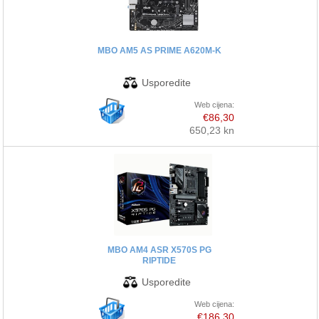
MBO AM5 AS PRIME A620M-K
Web cijena:
€86,30
650,23 kn
MBO AM4 ASR X570S PG
RIPTIDE
Web cijena:
€186,30