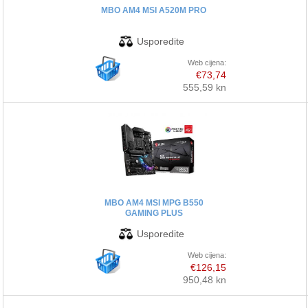
MBO AM4 MSI A520M PRO
Web cijena:
€73,74
555,59 kn
MBO AM4 MSI MPG B550
GAMING PLUS
Web cijena:
€126,15
950,48 kn