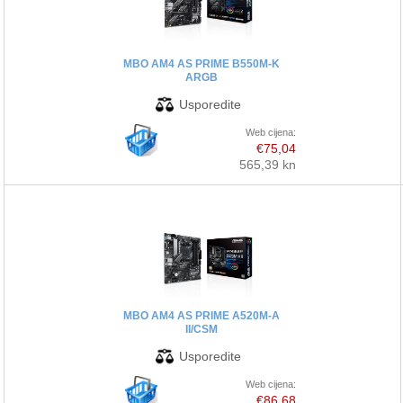
PRINTERI
MBO AM4 AS PRIME B550M-K
ARGB
MONITORI
SOFTWARE
Web cijena:
€75,04
565,39 kn
POS OPREMA
PERIFERIJA
PROJEKTORI
ELEKTRIČNI ROMOBILI/BICIKLI
MBO AM4 AS PRIME A520M-A
II/CSM
Web cijena:
€86,68