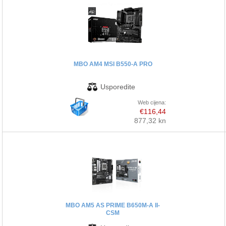
MBO AM4 MSI B550-A PRO
Web cijena:
€116,44
877,32 kn
MBO AM5 AS PRIME B650M-A II-
CSM