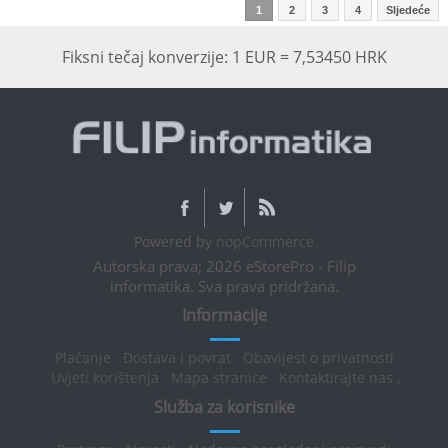
1
2
3
4
Sljedeće
Fiksni tečaj konverzije: 1 EUR = 7,53450 HRK
Powered by
nopCommerce
Autorska prava; 2026 eStorePro - Filip
informatika. Sva prava pridržana.
Informacije
Plaćanje
Dostava i povrat
Obavijest o privatnosti
Uvjeti korištenja
Mapa stranice
Kontaktirajte nas
.
Služba za korisnike