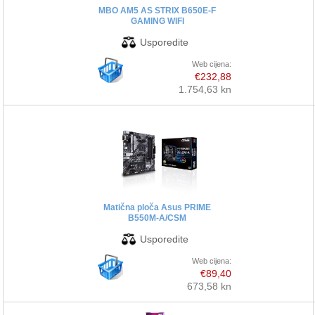
MBO AM5 AS STRIX B650E-F
GAMING WIFI
Web cijena:
€232,88
1.754,63 kn
Matična ploča Asus PRIME
B550M-A/CSM
Web cijena:
€89,40
673,58 kn