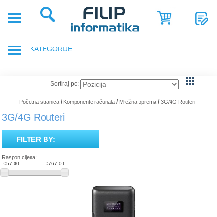
POČETNA
POSLOVNA
KATEGORIJE
RJEŠENJA
SHOP
PRIJENOSNA RAČUNALA
Sortiraj po:
SERVIS
DODACI ZA PRIJENOSNA RAČUNALA
/
/
/
Početna stranica
Komponente računala
Mrežna oprema
3G/4G Routeri
NOVOSTI
3G/4G Routeri
GAMING OPREMA
REFERENCE
FILTER BY:
RAČUNALA
O
Raspon cijena:
NAMA
€57,00
€767,00
TABLETI
SMARTPHONE, MOBITELI
KOMPONENTE RAČUNALA