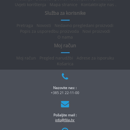
Uvjeti korištenja
Mapa stranice
Kontaktirajte nas
.
Služba za korisnike
Pretraga
Novosti
Nedavno pregledani proizvodi
Popis za usporedbu proizvoda
Novi proizvodi
O nama
Moj račun
Moj račun
Pregled narudžbi
Adrese za isporuku
Košarica
Nazovite nas: :
+385 21 22-11-00
Pošaljite mail :
info@filip.hr