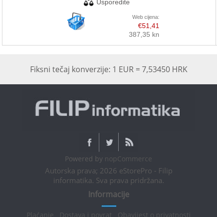
Web cijena:
€51,41
387,35 kn
Fiksni tečaj konverzije: 1 EUR = 7,53450 HRK
Powered by
nopCommerce
Autorska prava; 2026 eStorePro - Filip
informatika. Sva prava pridržana.
Informacije
Plaćanje
Dostava i povrat
Obavijest o privatnosti