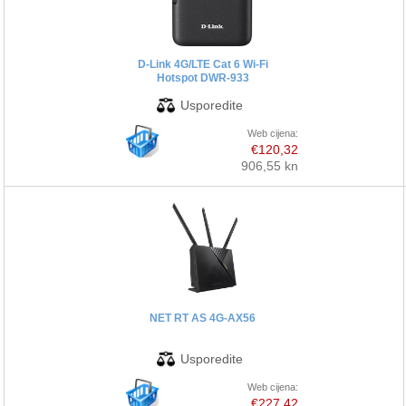
PRINTERI
D-Link 4G/LTE Cat 6 Wi-Fi
Hotspot DWR-933
MONITORI
SOFTWARE
Web cijena:
€120,32
906,55 kn
POS OPREMA
PERIFERIJA
PROJEKTORI
ELEKTRIČNI ROMOBILI/BICIKLI
NET RT AS 4G-AX56
Web cijena:
€227,42