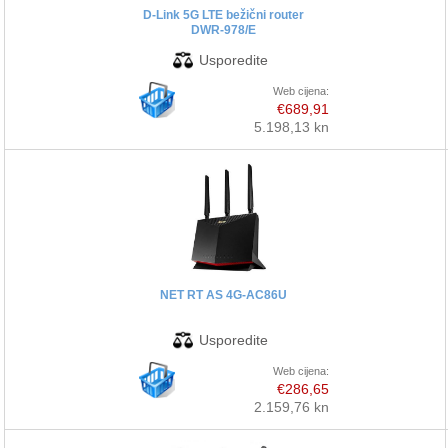
D-Link 5G LTE bežični router
DWR-978/E
Web cijena:
€689,91
5.198,13 kn
NET RT AS 4G-AC86U
Web cijena:
€286,65
2.159,76 kn