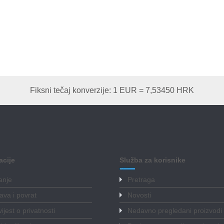
Fiksni tečaj konverzije: 1 EUR = 7,53450 HRK
acije
Služba za korisnike
anje
Pretraga
ava i povrat
Novosti
ijest o privatnosti
Nedavno pregledani proizvodi