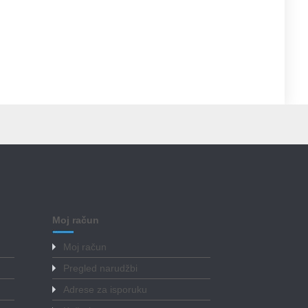
Moj račun
Moj račun
Pregled narudžbi
Adrese za isporuku