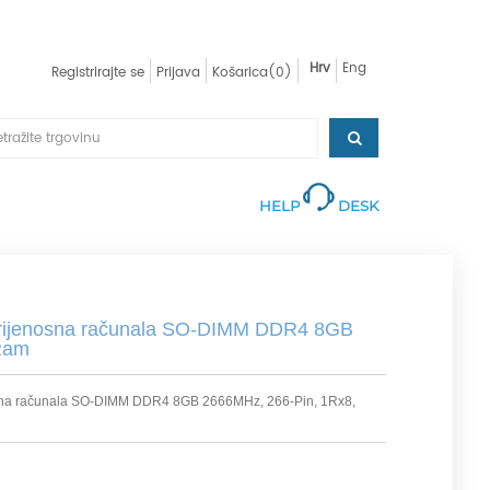
Hrv
Eng
Registrirajte se
Prijava
Košarica
(0)
HELP
DESK
prijenosna računala SO-DIMM DDR4 8GB
Ram
sna računala SO-DIMM DDR4 8GB 2666MHz, 266-Pin, 1Rx8,