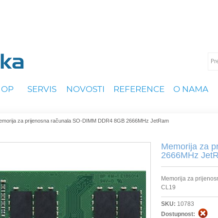
HOP
SERVIS
NOVOSTI
REFERENCE
O NAMA
emorija za prijenosna računala SO-DIMM DDR4 8GB 2666MHz JetRam
Memorija za 
2666MHz Jet
Memorija za prijeno
CL19
SKU:
10783
Dostupnost: