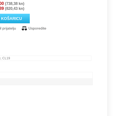
00
(738,38 kn)
89
(820,43 kn)
8, CL19