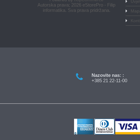
Uvjet
Autorska prava; 2026 eStorePro - Filip
informatika. Sva prava pridržana.
Mapa
Kont
Nazovite nas: :
+385 21 22-11-00