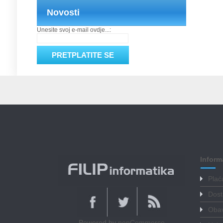
Novosti
Unesite svoj e-mail ovdje...:
Inform
Plać
Dost
Obav
Powered by
nopCommerce