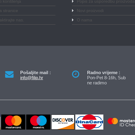
i korištenja
Popis za usporedbu proizvoda
 stranice
Novi proizvodi
aktirajte nas
.
O nama
Pošaljite mail :
Radno vrijeme :
info@filip.hr
Pon-Pet 8-16h, Sub
ne radimo