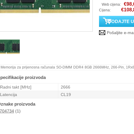
€98,
Web cijena:
€108,
Cijena:
Memorija za prijenosna računala SO-DIMM DDR4 8GB 2666MHz, 266-Pin, 1Rx
pecifikacije proizvoda
Radni takt [MHz]
2666
Latencija
CL19
znake proizvoda
704734
(1)