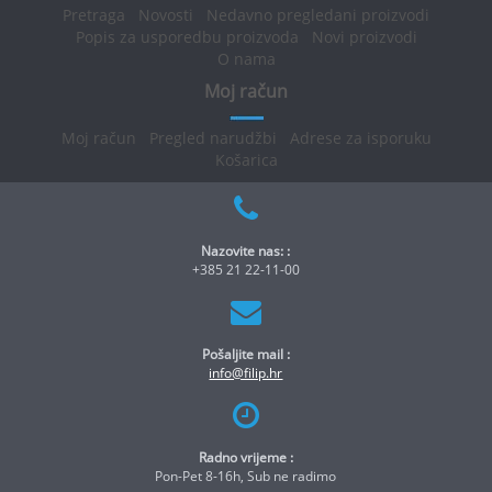
Pretraga
Novosti
Nedavno pregledani proizvodi
Popis za usporedbu proizvoda
Novi proizvodi
O nama
Moj račun
Moj račun
Pregled narudžbi
Adrese za isporuku
Košarica
Nazovite nas: :
+385 21 22-11-00
Pošaljite mail :
info@filip.hr
Radno vrijeme :
Pon-Pet 8-16h, Sub ne radimo