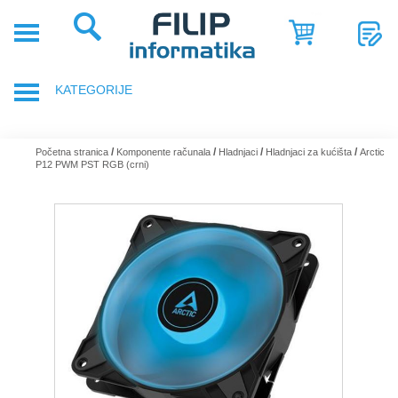
POČETNA
POSLOVNA
KATEGORIJE
RJEŠENJA
SHOP
PRIJENOSNA RAČUNALA
/
/
/
/
Početna stranica
Komponente računala
Hladnjaci
Hladnjaci za kućišta
Arctic
P12 PWM PST RGB (crni)
SERVIS
DODACI ZA PRIJENOSNA RAČUNALA
NOVOSTI
GAMING OPREMA
REFERENCE
RAČUNALA
O
NAMA
TABLETI
SMARTPHONE, MOBITELI
KOMPONENTE RAČUNALA