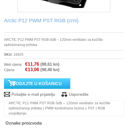
PRINTERI
Arctic P12 PWM PST RGB (crni)
MONITORI
ARCTIC P12 PWM PST RGB 0dB – 120mm ventilator za kućište
SOFTWARE
optimiziranog pritiska
SKU:
16925
POS OPREMA
€11,76
(88,61 kn)
Web cijena:
€13,06
(98,40 kn)
Cijena:
PERIFERIJA
PROJEKTORI
ELEKTRIČNI ROMOBILI/BICIKLI
ARCTIC P12 PWM PST RGB 0dB – 120mm ventilator za kućište
optimiziranog pritiska | PWM kontrolirana brzina s PST | RGB
osvjetljenje.
Oznake proizvoda