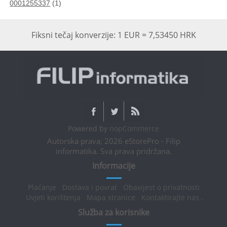
0001255337
(1)
Fiksni tečaj konverzije: 1 EUR = 7,53450 HRK
Powered by
nopCommerce
Autorska prava; 2026 eStorePro - Filip
informatika. Sva prava pridržana.
Informacije
Plaćanje
Dostava i povrat
Obavijest o privatnosti
Uvjeti korištenja
Mapa stranice
Kontaktirajte nas
.
Služba za korisnike