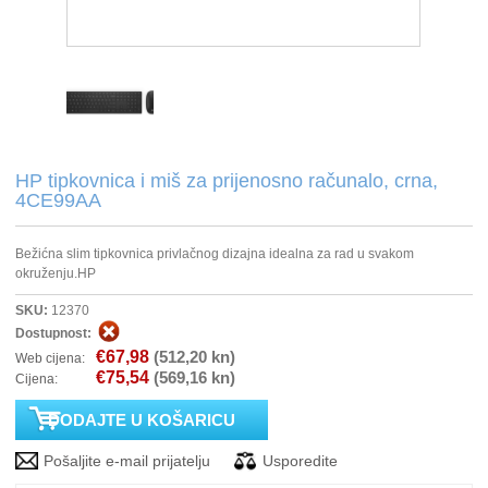
PRINTERI
MONITORI
SOFTWARE
HP tipkovnica i miš za prijenosno računalo, crna,
4CE99AA
POS OPREMA
Bežićna slim tipkovnica privlačnog dizajna idealna za rad u svakom
PERIFERIJA
okruženju.HP
SKU:
12370
PROJEKTORI
Dostupnost:
€67,98
(512,20 kn)
Web cijena:
ELEKTRIČNI ROMOBILI/BICIKLI
€75,54
(569,16 kn)
Cijena: