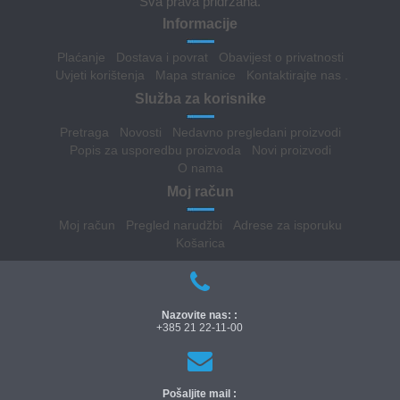
Sva prava pridržana.
Informacije
Plaćanje
Dostava i povrat
Obavijest o privatnosti
Uvjeti korištenja
Mapa stranice
Kontaktirajte nas
.
Služba za korisnike
Pretraga
Novosti
Nedavno pregledani proizvodi
Popis za usporedbu proizvoda
Novi proizvodi
O nama
Moj račun
Moj račun
Pregled narudžbi
Adrese za isporuku
Košarica
Nazovite nas: :
+385 21 22-11-00
Pošaljite mail :