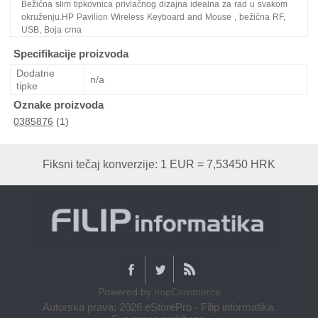
Bežićna slim tipkovnica privlačnog dizajna idealna za rad u svakom
okruženju.HP Pavilion Wireless Keyboard and Mouse , bežična RF,
USB, Boja crna
Specifikacije proizvoda
Dodatne
n/a
tipke
Oznake proizvoda
0385876
(1)
Fiksni tečaj konverzije: 1 EUR = 7,53450 HRK
Powered by
nopCommerce
Autorska prava; 2026 eStorePro - Filip informatika.