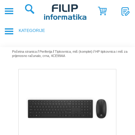
POČETNA
POSLOVNA
KATEGORIJE
RJEŠENJA
SHOP
PRIJENOSNA RAČUNALA
/
/
/
Početna stranica
Periferija
Tipkovnica, miš (komplet)
HP tipkovnica i miš za
prijenosno računalo, crna, 4CE99AA
SERVIS
DODACI ZA PRIJENOSNA RAČUNALA
NOVOSTI
GAMING OPREMA
REFERENCE
RAČUNALA
O
NAMA
TABLETI
SMARTPHONE, MOBITELI
KOMPONENTE RAČUNALA