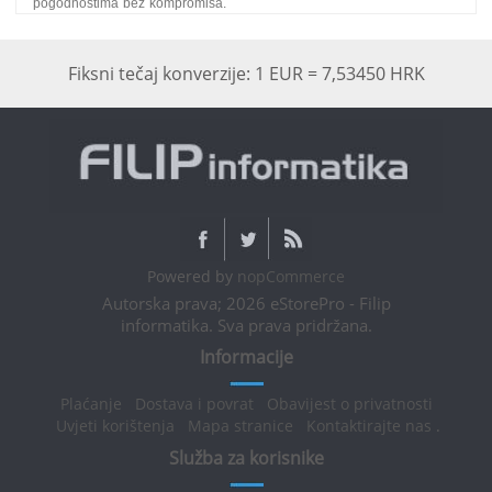
pogodnostima bez kompromisa.
Fiksni tečaj konverzije: 1 EUR = 7,53450 HRK
Powered by
nopCommerce
Autorska prava; 2026 eStorePro - Filip
informatika. Sva prava pridržana.
Informacije
Plaćanje
Dostava i povrat
Obavijest o privatnosti
Uvjeti korištenja
Mapa stranice
Kontaktirajte nas
.
Služba za korisnike