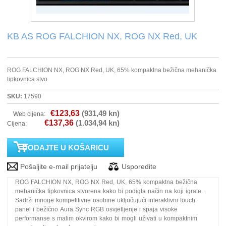
PRINTERI
KB AS ROG FALCHION NX, ROG NX Red, UK
MONITORI
ROG FALCHION NX, ROG NX Red, UK, 65% kompaktna bežična mehanička
SOFTWARE
tipkovnica stvo
SKU:
17590
POS OPREMA
€123,63
(931,49 kn)
Web cijena:
€137,36
(1.034,94 kn)
Cijena:
PERIFERIJA
PROJEKTORI
ELEKTRIČNI ROMOBILI/BICIKLI
ROG FALCHION NX, ROG NX Red, UK, 65% kompaktna bežična
mehanička tipkovnica stvorena kako bi podigla način na koji igrate.
Sadrži mnoge kompetitivne osobine uključujući interaktivni touch
panel i bežično Aura Sync RGB osvjetljenje i spaja visoke
performanse s malim okvirom kako bi mogli uživati u kompaktnim