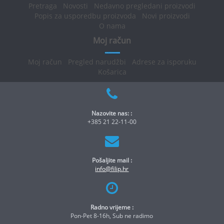
Pretraga
Novosti
Nedavno pregledani proizvodi
Popis za usporedbu proizvoda
Novi proizvodi
O nama
Moj račun
Moj račun
Pregled narudžbi
Adrese za isporuku
Košarica
Nazovite nas: :
+385 21 22-11-00
Pošaljite mail :
info@filip.hr
Radno vrijeme :
Pon-Pet 8-16h, Sub ne radimo