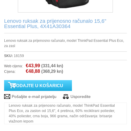
PRINTERI
Lenovo ruksak za prijenosno računalo 15,6''
Essential Plus, 4X41A30364
MONITORI
Lenovo ruksak za prijenosno računalo, model ThinkPad Essential Plus Eco,
SOFTWARE
za zasl
SKU:
18159
POS OPREMA
€43,99
(331,44 kn)
Web cijena:
€48,88
(368,29 kn)
Cijena:
PERIFERIJA
PROJEKTORI
ELEKTRIČNI ROMOBILI/BICIKLI
Lenovo ruksak za prijenosno računalo, model ThinkPad Essential
Plus Eco, za zaslon od 15,6'', 4 pretinca, 60% reciklirani poliester,
40% poliester, crna boja, 966 grama, način održavanja: brisanje
vlažnom krpom