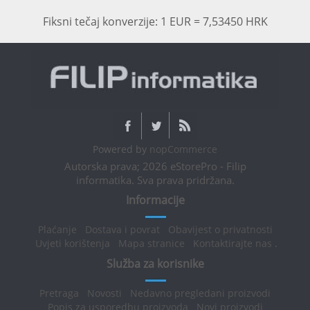
Fiksni tečaj konverzije: 1 EUR = 7,53450 HRK
Powered by
nopCommerce
Autorska prava; 2026 eStorePro - Filip
informatika. Sva prava pridržana.
Informacije
Plaćanje
Dostava i povrat
Obavijest o privatnosti
Uvjeti korištenja
Mapa stranice
Kontaktirajte nas
.
Služba za korisnike
Pretraga
Novosti
Nedavno pregledani proizvodi
Popis za usporedbu proizvoda
Novi proizvodi