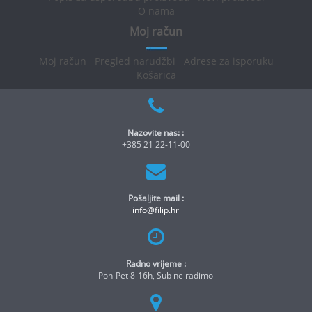
O nama
Moj račun
Moj račun
Pregled narudžbi
Adrese za isporuku
Košarica
Nazovite nas: :
+385 21 22-11-00
Pošaljite mail :
info@filip.hr
Radno vrijeme :
Pon-Pet 8-16h, Sub ne radimo