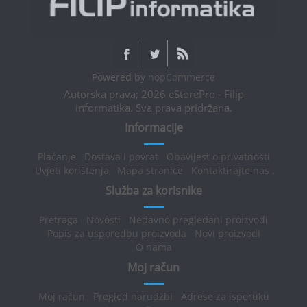
Powered by
nopCommerce
Autorska prava; 2026 eStorePro - Filip
informatika. Sva prava pridržana.
Informacije
Plaćanje
Dostava i povrat
Obavijest o privatnosti
Uvjeti korištenja
Mapa stranice
Kontaktirajte nas
.
Služba za korisnike
Pretraga
Novosti
Nedavno pregledani proizvodi
Popis za usporedbu proizvoda
Novi proizvodi
O nama
Moj račun
Moj račun
Pregled narudžbi
Adrese za isporuku