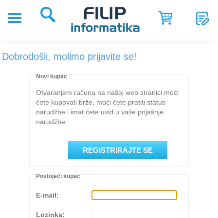
POČETNA
POSLOVNA
Dobrodošli, molimo prijavite se!
RJEŠENJA
SHOP
Novi kupac
Otvaranjem računa na našoj web stranici moći
SERVIS
ćete kupovati brže, moći ćete pratiti status
narudžbe i imat ćete uvid u vaše prijašnje
NOVOSTI
narudžbe.
REFERENCE
O
NAMA
Postojeći kupac
E-mail:
Lozinka: