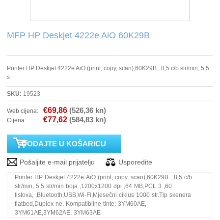
PRINTERI
MFP HP Deskjet 4222e AiO 60K29B
MONITORI
Printer HP Deskjet 4222e AiO (print, copy, scan),60K29B , 8,5 c/b str/min, 5,5
SOFTWARE
s
SKU:
19523
POS OPREMA
€69,86
(526,36 kn)
Web cijena:
€77,62
(584,83 kn)
Cijena:
PERIFERIJA
PROJEKTORI
ELEKTRIČNI ROMOBILI/BICIKLI
Printer HP Deskjet 4222e AiO (print, copy, scan),60K29B , 8,5 c/b
str/min, 5,5 str/min boja ,1200x1200 dpi ,64 MB,PCL 3 ,60
listova, ,Bluetooth,USB,Wi-Fi,Mjesečni ciklus 1000 str.Tip skenera
flatbed,Duplex ne. Kompatibilne tinte: 3YM60AE,
3YM61AE,3YM62AE, 3YM63AE