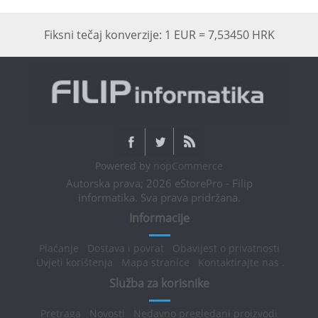
Fiksni tečaj konverzije: 1 EUR = 7,53450 HRK
Powered by
nopCommerce
Autorska prava; 2026 eStorePro - Filip
informatika. Sva prava pridržana.
Informacije
Plaćanje
Dostava i povrat
Obavijest o privatnosti
Uvjeti korištenja
Mapa stranice
Kontaktirajte nas
.
Služba za korisnike
Pretraga
Novosti
Nedavno pregledani proizvodi