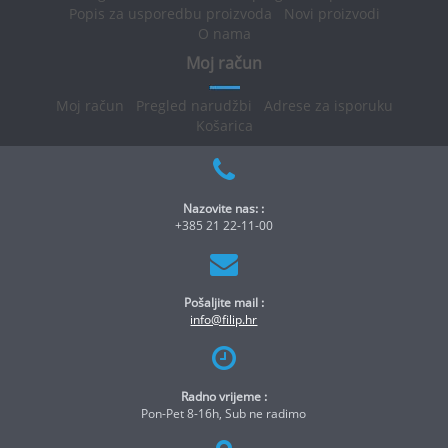
Popis za usporedbu proizvoda
Novi proizvodi
O nama
Moj račun
Moj račun
Pregled narudžbi
Adrese za isporuku
Košarica
Nazovite nas: :
+385 21 22-11-00
Pošaljite mail :
info@filip.hr
Radno vrijeme :
Pon-Pet 8-16h, Sub ne radimo