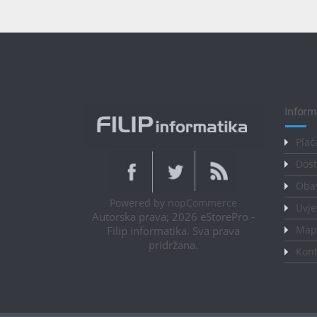
Inform
Plać
Dost
Obav
Powered by
nopCommerce
Uvje
Autorska prava; 2026 eStorePro -
Mapa
Filip informatika. Sva prava
pridržana.
Kont