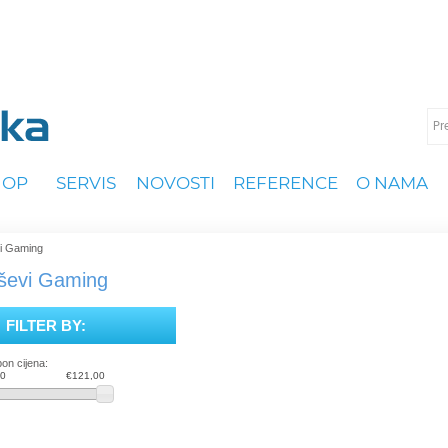
HOP
SERVIS
NOVOSTI
REFERENCE
O NAMA
i Gaming
ševi Gaming
FILTER BY:
on cijena:
00
€121,00