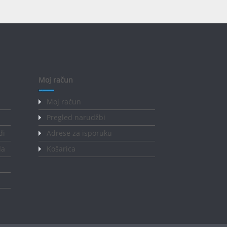
Moj račun
Moj račun
Pregled narudžbi
di
Adrese za isporuku
da
Košarica