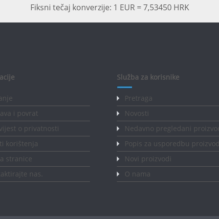
Fiksni tečaj konverzije: 1 EUR = 7,53450 HRK
acije
Služba za korisnike
anje
Pretraga
ava i povrat
Novosti
ijest o privatnosti
Nedavno pregledani proizvo
ti korištenja
Popis za usporedbu proizvo
 stranice
Novi proizvodi
aktirajte nas
.
O nama