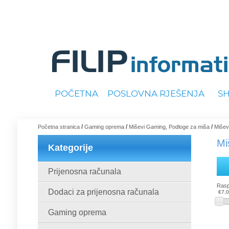
POČETNA
POSLOVNA RJEŠENJA
S
/
/
/
Početna stranica
Gaming oprema
Miševi Gaming, Podloge za miša
Mišev
Mi
Kategorije
Prijenosna računala
Rasp
Dodaci za prijenosna računala
€7,
Gaming oprema