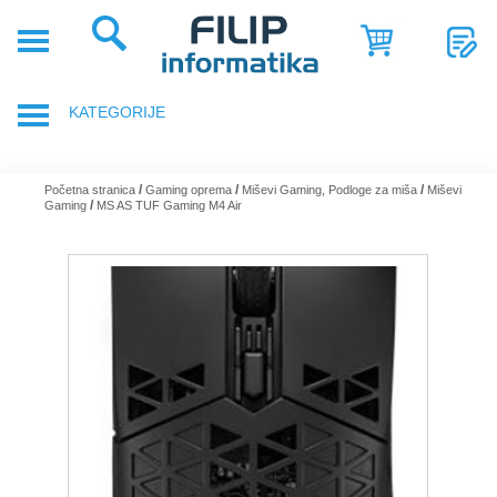
POČETNA
POSLOVNA
KATEGORIJE
RJEŠENJA
SHOP
PRIJENOSNA RAČUNALA
/
/
/
Početna stranica
Gaming oprema
Miševi Gaming, Podloge za miša
Miševi
/
Gaming
MS AS TUF Gaming M4 Air
SERVIS
DODACI ZA PRIJENOSNA RAČUNALA
NOVOSTI
GAMING OPREMA
REFERENCE
RAČUNALA
O
NAMA
TABLETI
SMARTPHONE, MOBITELI
KOMPONENTE RAČUNALA