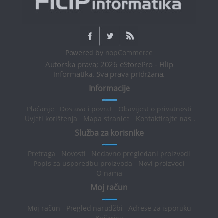
Powered by
nopCommerce
Autorska prava; 2026 eStorePro - Filip
informatika. Sva prava pridržana.
Informacije
Plaćanje
Dostava i povrat
Obavijest o privatnosti
Uvjeti korištenja
Mapa stranice
Kontaktirajte nas
.
Služba za korisnike
Pretraga
Novosti
Nedavno pregledani proizvodi
Popis za usporedbu proizvoda
Novi proizvodi
O nama
Moj račun
Moj račun
Pregled narudžbi
Adrese za isporuku
Košarica