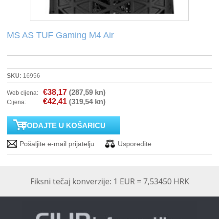
PRINTERI
MS AS TUF Gaming M4 Air
MONITORI
SOFTWARE
SKU:
16956
€38,17
(287,59 kn)
Web cijena:
POS OPREMA
€42,41
(319,54 kn)
Cijena:
PERIFERIJA
PROJEKTORI
ELEKTRIČNI ROMOBILI/BICIKLI
Fiksni tečaj konverzije: 1 EUR = 7,53450 HRK