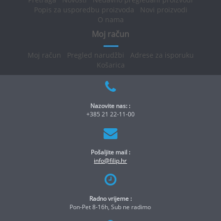
Popis za usporedbu proizvoda
Novi proizvodi
O nama
Moj račun
Moj račun
Pregled narudžbi
Adrese za isporuku
Košarica
Nazovite nas: :
+385 21 22-11-00
Pošaljite mail :
info@filip.hr
Radno vrijeme :
Pon-Pet 8-16h, Sub ne radimo