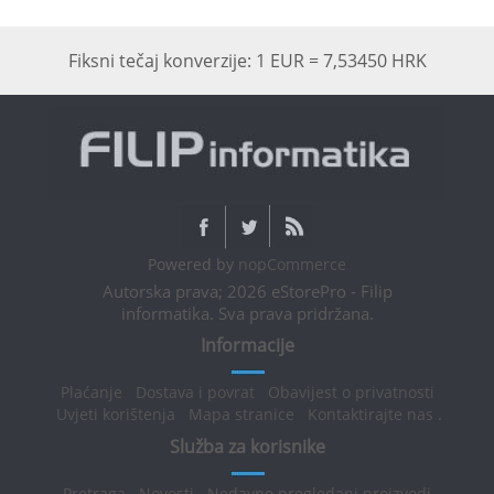
Fiksni tečaj konverzije: 1 EUR = 7,53450 HRK
Powered by
nopCommerce
Autorska prava; 2026 eStorePro - Filip
informatika. Sva prava pridržana.
Informacije
Plaćanje
Dostava i povrat
Obavijest o privatnosti
Uvjeti korištenja
Mapa stranice
Kontaktirajte nas
.
Služba za korisnike
Pretraga
Novosti
Nedavno pregledani proizvodi