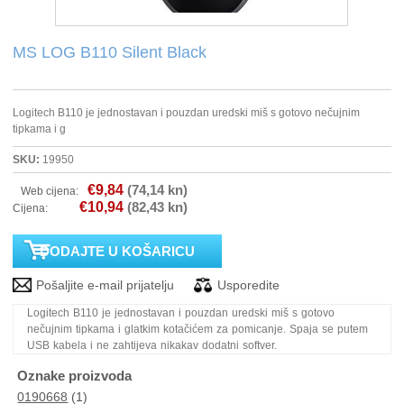
PRINTERI
MS LOG B110 Silent Black
MONITORI
Logitech B110 je jednostavan i pouzdan uredski miš s gotovo nečujnim
tipkama i g
SOFTWARE
SKU:
19950
POS OPREMA
€9,84
(74,14 kn)
Web cijena:
€10,94
(82,43 kn)
Cijena:
PERIFERIJA
PROJEKTORI
ELEKTRIČNI ROMOBILI/BICIKLI
Logitech B110 je jednostavan i pouzdan uredski miš s gotovo
nečujnim tipkama i glatkim kotačićem za pomicanje. Spaja se putem
USB kabela i ne zahtijeva nikakav dodatni softver.
Oznake proizvoda
0190668
(1)