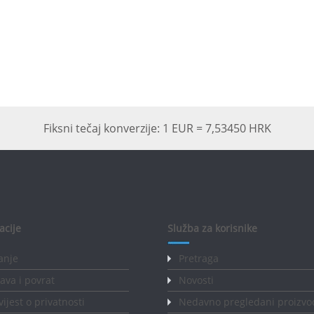
Fiksni tečaj konverzije: 1 EUR = 7,53450 HRK
acije
Služba za korisnike
anje
Pretraga
ava i povrat
Novosti
ijest o privatnosti
Nedavno pregledani proizvo