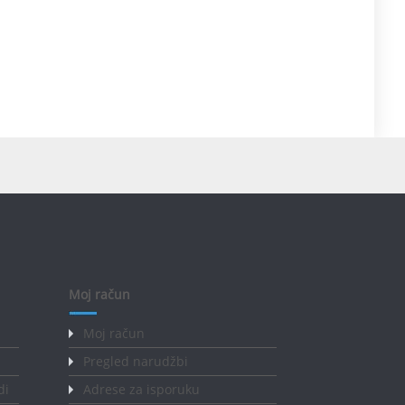
Moj račun
Moj račun
Pregled narudžbi
di
Adrese za isporuku