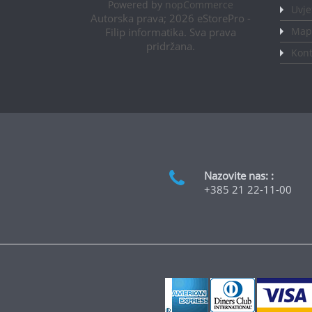
Powered by
nopCommerce
Uvje
Autorska prava; 2026 eStorePro -
Mapa
Filip informatika. Sva prava
pridržana.
Kont
Nazovite nas: :
+385 21 22-11-00