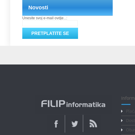
Novosti
Unesite svoj e-mail ovdje...:
Inform
Plać
Dost
Obav