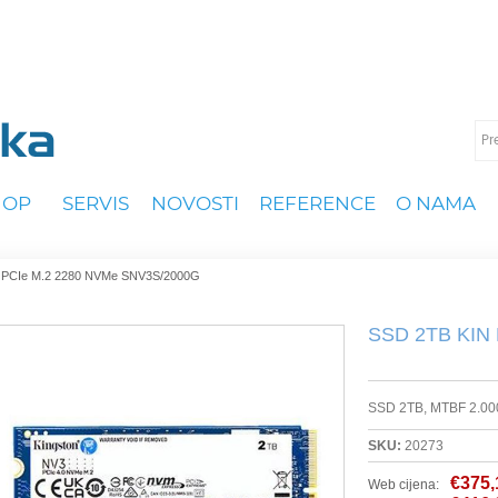
HOP
SERVIS
NOVOSTI
REFERENCE
O NAMA
 PCIe M.2 2280 NVMe SNV3S/2000G
SSD 2TB KIN
SSD 2TB, MTBF 2.000.
SKU:
20273
€375,
Web cijena: