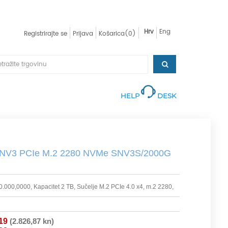
Hrv
Eng
Registrirajte se
Prijava
Košarica
(0)
HELP
DESK
 NV3 PCIe M.2 2280 NVMe SNV3S/2000G
000,0000, Kapacitet 2 TB, Sučelje M.2 PCIe 4.0 x4, m.2 2280,
19
(2.826,87 kn)