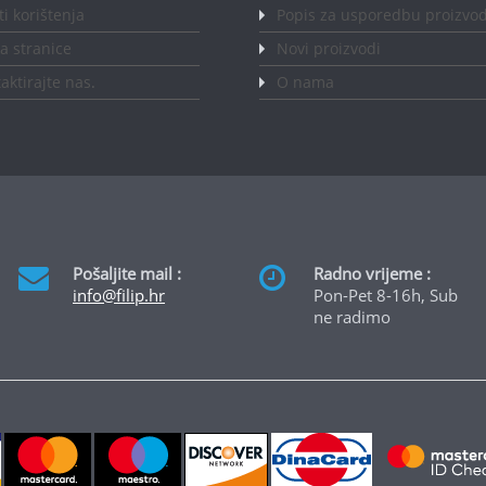
ti korištenja
Popis za usporedbu proizvo
 stranice
Novi proizvodi
aktirajte nas
.
O nama
Pošaljite mail :
Radno vrijeme :
info@filip.hr
Pon-Pet 8-16h, Sub
ne radimo