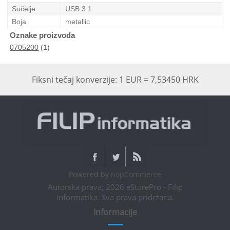
Sučelje
USB 3.1
Boja
metallic
Oznake proizvoda
0705200
(1)
Fiksni tečaj konverzije: 1 EUR = 7,53450 HRK
Powered by
nopCommerce
Autorska prava; 2026 eStorePro - Filip
informatika. Sva prava pridržana.
Informacije