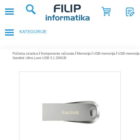
POČETNA
POSLOVNA
KATEGORIJE
RJEŠENJA
SHOP
PRIJENOSNA RAČUNALA
/
/
/
/
Početna stranica
Komponente računala
Memorija
USB memorija
USB memorija
Sandisk Ultra Luxe USB 3.1 256GB
SERVIS
DODACI ZA PRIJENOSNA RAČUNALA
NOVOSTI
GAMING OPREMA
REFERENCE
RAČUNALA
O
NAMA
TABLETI
SMARTPHONE, MOBITELI
KOMPONENTE RAČUNALA