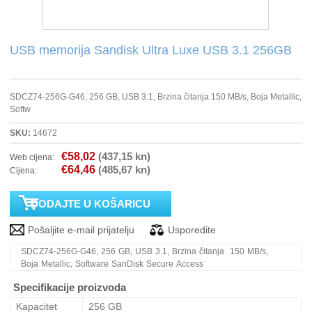
PRINTERI
USB memorija Sandisk Ultra Luxe USB 3.1 256GB
MONITORI
SDCZ74-256G-G46, 256 GB, USB 3.1, Brzina čitanja 150 MB/s, Boja Metallic,
SOFTWARE
Softw
SKU:
14672
POS OPREMA
€58,02
(437,15 kn)
Web cijena:
€64,46
(485,67 kn)
Cijena:
PERIFERIJA
PROJEKTORI
ELEKTRIČNI ROMOBILI/BICIKLI
SDCZ74-256G-G46, 256 GB, USB 3.1, Brzina čitanja 150 MB/s,
Boja Metallic, Software SanDisk Secure Access
Specifikacije proizvoda
Kapacitet
256 GB