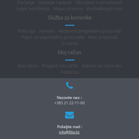
Plaćanje
Dostava i povrat
Obavijest o privatnosti
Uvjeti korištenja
Mapa stranice
Kontaktirajte nas
.
Služba za korisnike
Pretraga
Novosti
Nedavno pregledani proizvodi
Popis za usporedbu proizvoda
Novi proizvodi
O nama
Moj račun
Moj račun
Pregled narudžbi
Adrese za isporuku
Košarica
Nazovite nas: :
+385 21 22-11-00
Pošaljite mail :
info@filip.hr