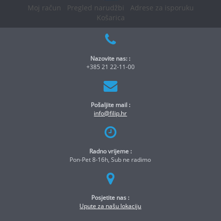
Moj račun
Pregled narudžbi
Adrese za isporuku
Košarica
Nazovite nas: :
+385 21 22-11-00
Pošaljite mail :
info@filip.hr
Radno vrijeme :
Pon-Pet 8-16h, Sub ne radimo
Posjetite nas :
Upute za našu lokaciju