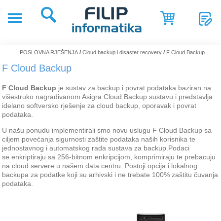
POČETNA
POSLOVNA
/
/
POSLOVNA RJEŠENJA
Cloud backup i disaster recovery
F Cloud Backup
RJEŠENJA
F Cloud Backup
SHOP
F Cloud Backup
je sustav za backup i povrat podataka baziran na
SERVIS
višestruko nagrađivanom Asigra Cloud Backup sustavu i predstavlja
idelano softversko rješenje za cloud backup, oporavak i povrat
NOVOSTI
podataka.
U našu ponudu implementirali smo novu uslugu F Cloud Backup sa
REFERENCE
ciljem povećanja sigurnosti zaštite podataka naših korisnika te
jednostavnog i automatskog rada sustava za backup.
Podaci
O
se enkriptiraju sa 256-bitnom enkripcijom, komprimiraju te prebacuju
NAMA
na cloud servere u našem data centru. Postoji opcija i lokalnog
backupa za podatke koji su arhivski i ne trebate 100% zaštitu čuvanja
podataka.