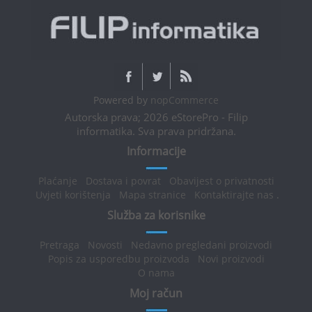
Powered by
nopCommerce
Autorska prava; 2026 eStorePro - Filip
informatika. Sva prava pridržana.
Informacije
Plaćanje
Dostava i povrat
Obavijest o privatnosti
Uvjeti korištenja
Mapa stranice
Kontaktirajte nas
.
Služba za korisnike
Pretraga
Novosti
Nedavno pregledani proizvodi
Popis za usporedbu proizvoda
Novi proizvodi
O nama
Moj račun