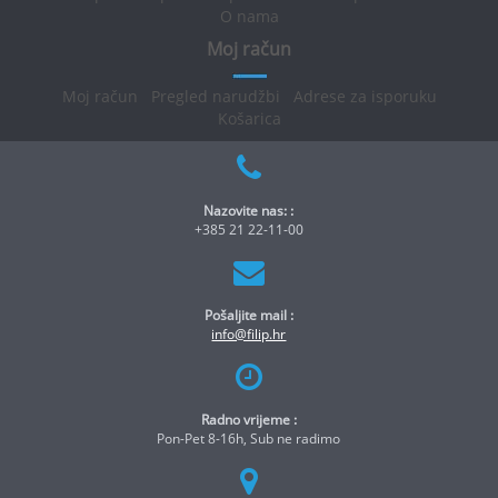
O nama
Moj račun
Moj račun
Pregled narudžbi
Adrese za isporuku
Košarica
Nazovite nas: :
+385 21 22-11-00
Pošaljite mail :
info@filip.hr
Radno vrijeme :
Pon-Pet 8-16h, Sub ne radimo