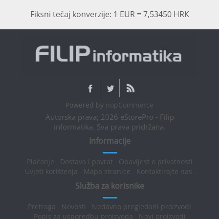
Fiksni tečaj konverzije: 1 EUR = 7,53450 HRK
Powered by
nopCommerce
Autorska prava; 2026 eStorePro - Filip
informatika. Sva prava pridržana.
Informacije
Plaćanje
Dostava i povrat
Obavijest o privatnosti
Uvjeti korištenja
Mapa stranice
Kontaktirajte nas
.
Služba za korisnike
Pretraga
Novosti
Nedavno pregledani proizvodi
Popis za usporedbu proizvoda
Novi proizvodi