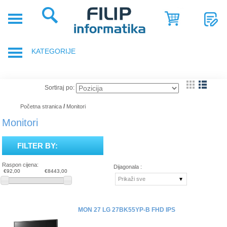
POČETNA
POSLOVNA
KATEGORIJE
RJEŠENJA
SHOP
PRIJENOSNA RAČUNALA
Sortiraj po:
SERVIS
DODACI ZA PRIJENOSNA RAČUNALA
/
Početna stranica
Monitori
NOVOSTI
Monitori
GAMING OPREMA
REFERENCE
FILTER BY:
RAČUNALA
O
Raspon cijena:
NAMA
Dijagonala :
€92,00
€8443,00
TABLETI
Prikaži sve
SMARTPHONE, MOBITELI
MON 27 LG 27BK55YP-B FHD IPS
KOMPONENTE RAČUNALA