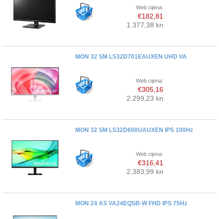
Web cijena:
€182,81
PRINTERI
1.377,38 kn
MONITORI
MON 32 SM LS32D701EAUXEN UHD VA
SOFTWARE
Web cijena:
€305,16
POS OPREMA
2.299,23 kn
PERIFERIJA
MON 32 SM LS32D600UAUXEN IPS 100Hz
PROJEKTORI
Web cijena:
€316,41
ELEKTRIČNI ROMOBILI/BICIKLI
2.383,99 kn
MON 24 AS VA24EQSB-W FHD IPS 75Hz