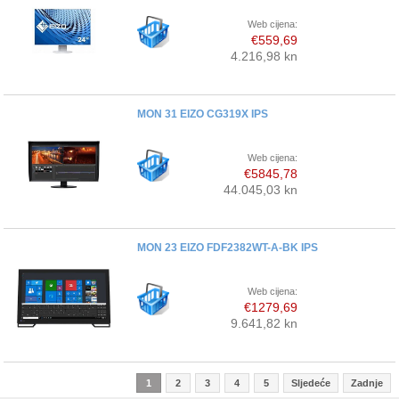
Web cijena:
€559,69
4.216,98 kn
MON 31 EIZO CG319X IPS
Web cijena:
€5845,78
44.045,03 kn
MON 23 EIZO FDF2382WT-A-BK IPS
Web cijena:
€1279,69
9.641,82 kn
1
2
3
4
5
Sljedeće
Zadnje